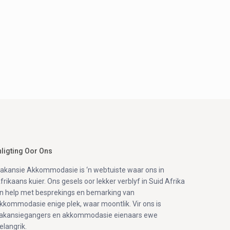
nligting Oor Ons
akansie Akkommodasie is ‘n webtuiste waar ons in
frikaans kuier. Ons gesels oor lekker verblyf in Suid Afrika
n help met besprekings en bemarking van
kkommodasie enige plek, waar moontlik. Vir ons is
akansiegangers en akkommodasie eienaars ewe
elangrik.