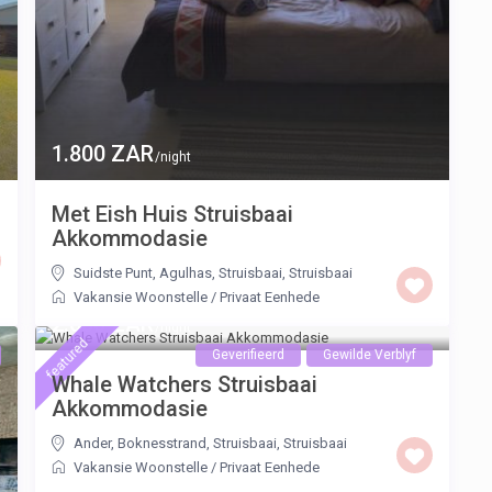
1.800 ZAR
/night
Met Eish Huis Struisbaai
Akkommodasie
Suidste Punt, Agulhas, Struisbaai
,
Struisbaai
Vakansie Woonstelle
/
Privaat Eenhede
2.600 ZAR
/night
featured
Geverifieerd
Gewilde Verblyf
Whale Watchers Struisbaai
Akkommodasie
Ander, Boknesstrand, Struisbaai
,
Struisbaai
Vakansie Woonstelle
/
Privaat Eenhede