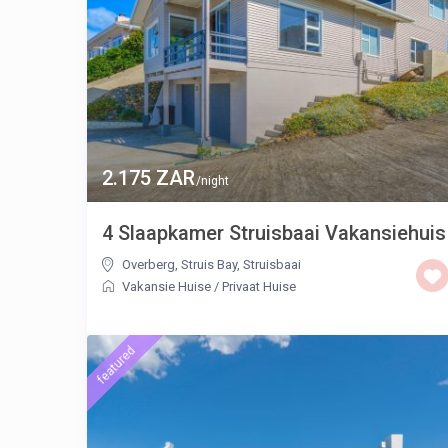
2.175 ZAR
/night
4 Slaapkamer Struisbaai Vakansiehuis
Overberg, Struis Bay
,
Struisbaai
Vakansie Huise
/
Privaat Huise
featured