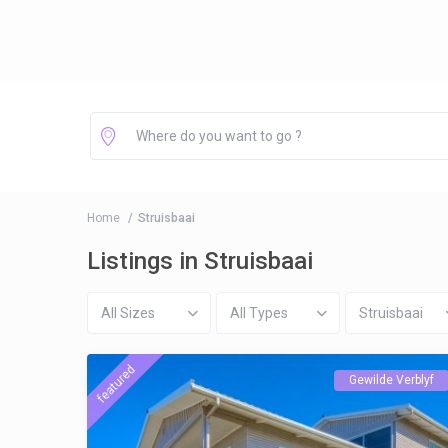
Home
Struisbaai
Listings in Struisbaai
All Sizes
All Types
Struisbaai
featured
Gewilde Verblyf