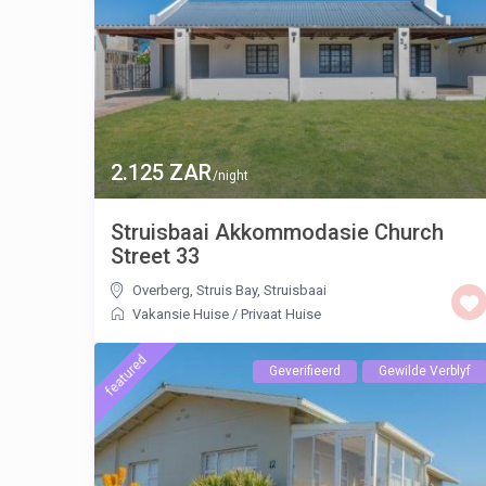
2.125 ZAR
/night
Struisbaai Akkommodasie Church
Street 33
Overberg, Struis Bay
,
Struisbaai
Vakansie Huise
/
Privaat Huise
featured
Geverifieerd
Gewilde Verblyf