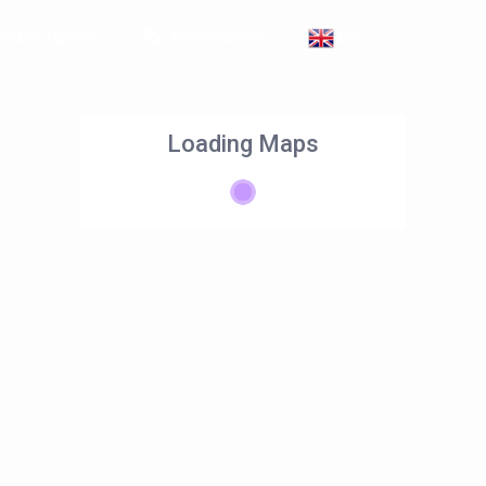
Verblyf Opsies
Klientediens
EN
Loading Maps