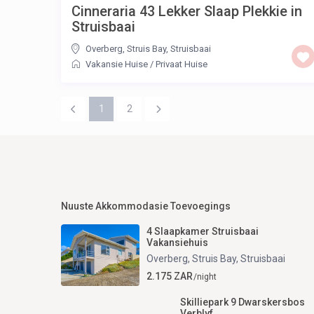
Cinneraria 43 Lekker Slaap Plekkie in
Struisbaai
Overberg, Struis Bay
,
Struisbaai
Vakansie Huise
/
Privaat Huise
1
2
Nuuste Akkommodasie Toevoegings
4 Slaapkamer Struisbaai
Vakansiehuis
Overberg, Struis Bay
,
Struisbaai
2.175 ZAR
/night
Skilliepark 9 Dwarskersbos
Verblyf