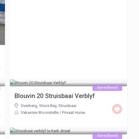
1.187 ZAR
/night
Geverifieerd
Blouvin 20 Struisbaai Verblyf
Overberg, Struis Bay
,
Struisbaai
Vakansie Woonstelle
/
Privaat Huise
2.950 ZAR
/night
Geverifieerd