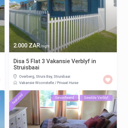
2.000 ZAR
/night
Disa 5 Flat 3 Vakansie Verblyf in
Struisbaai
Overberg, Struis Bay
,
Struisbaai
Vakansie Woonstelle
/
Privaat Huise
featured
Geverifieerd
Gewilde Verblyf