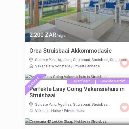
2.200 ZAR
/night
Orca Struisbaai Akkommodasie
Suidste Punt, Agulhas, Struisbaai, Struisbaai
,
Struisbaai
Vakansie Woonstelle
/
Privaat Eenhede
3.000 ZAR
/night
featured
Geverifieerd
Gewilde Verblyf
Perfekte Easy Going Vakansiehuis in
Struisbaai
Suidste Punt, Agulhas, Struisbaai
,
Struisbaai
Vakansie Huise
/
Privaat Huise
2.437 ZAR
/night