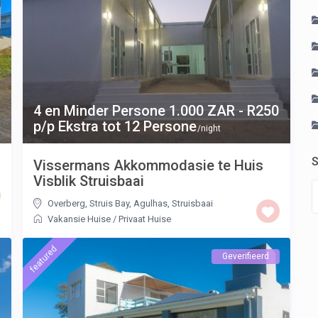
4 en Minder Persone 1.000 ZAR - R250
p/p Ekstra tot 12 Persone
/night
S
Vissermans Akkommodasie te Huis
Visblik Struisbaai
Overberg, Struis Bay, Agulhas
,
Struisbaai
Vakansie Huise
/
Privaat Huise
featured
Geverifieerd