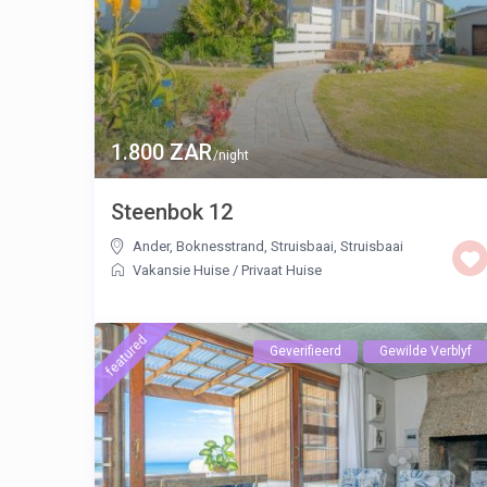
1.800 ZAR
/night
Steenbok 12
Ander, Boknesstrand, Struisbaai
,
Struisbaai
Vakansie Huise
/
Privaat Huise
featured
Geverifieerd
Gewilde Verblyf