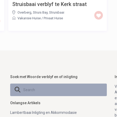
Struisbaai verblyf te Kerk straat
Overberg, Struis Bay
,
Struisbaai
Vakansie Huise
/
Privaat Huise
Soek met Woorde verblyf en of inligting
I
V
A
e
Onlangse Artikels
a
v
Lambertbaai Inligting en Akkommodasie
b