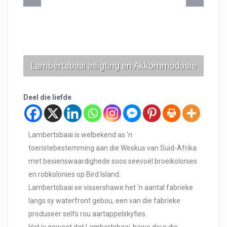
Lambertsbaai Inligting en Akkommodasie
Deel die liefde
Lambertsbaai is welbekend as ‘n
toeristebestemming aan die Weskus van Suid-Afrika
met besienswaardighede soos seevoël broeikolonies
en robkolonies op Bird Island.
Lambertsbaai se vissershawe het ‘n aantal fabrieke
langs sy waterfront gebou, een van die fabrieke
produseer selfs rou aartappelskyfies.
Het jy geweet dat Lambertsbaai-hawe deur die