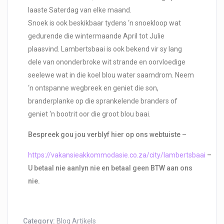
laaste Saterdag van elke maand.
Snoek is ook beskikbaar tydens ‘n snoekloop wat
gedurende die wintermaande April tot Julie
plaasvind. Lambertsbaai is ook bekend vir sy lang
dele van ononderbroke wit strande en oorvloedige
seelewe wat in die koel blou water saamdrom. Neem
‘n ontspanne wegbreek en geniet die son,
branderplanke op die sprankelende branders of
geniet ‘n bootrit oor die groot blou baai.
Bespreek gou jou verblyf hier op ons webtuiste –
https://vakansieakkommodasie.co.za/city/lambertsbaai
–
U betaal nie aanlyn nie en betaal geen BTW aan ons
nie.
Category:
Blog Artikels