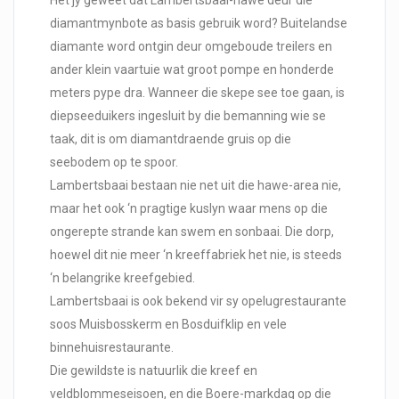
diamantmynbote as basis gebruik word? Buitelandse
diamante word ontgin deur omgeboude treilers en
ander klein vaartuie wat groot pompe en honderde
meters pype dra. Wanneer die skepe see toe gaan, is
diepseeduikers ingesluit by die bemanning wie se
taak, dit is om diamantdraende gruis op die
seebodem op te spoor.
Lambertsbaai bestaan nie net uit die hawe-area nie,
maar het ook ‘n pragtige kuslyn waar mens op die
ongerepte strande kan swem en sonbaai. Die dorp,
hoewel dit nie meer ‘n kreeffabriek het nie, is steeds
‘n belangrike kreefgebied.
Lambertsbaai is ook bekend vir sy opelugrestaurante
soos Muisbosskerm en Bosduifklip en vele
binnehuisrestaurante.
Die gewildste is natuurlik die kreef en
veldblommeseisoen, en die Boere-markdag op die