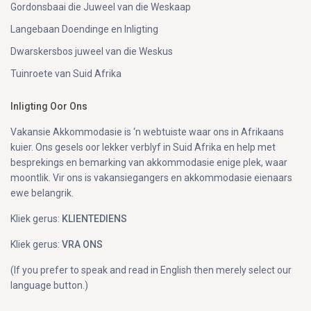
Gordonsbaai die Juweel van die Weskaap
Langebaan Doendinge en Inligting
Dwarskersbos juweel van die Weskus
Tuinroete van Suid Afrika
Inligting Oor Ons
Vakansie Akkommodasie is ‘n webtuiste waar ons in Afrikaans
kuier. Ons gesels oor lekker verblyf in Suid Afrika en help met
besprekings en bemarking van akkommodasie enige plek, waar
moontlik. Vir ons is vakansiegangers en akkommodasie eienaars
ewe belangrik.
Kliek gerus:
KLIENTEDIENS
Kliek gerus:
VRA ONS
(If you prefer to speak and read in English then merely select our
language button.)