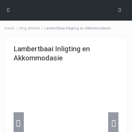
Home
Blog Artikels
Lambertbaai Inligting en Akkommodasie
Lambertbaai Inligting en
Akkommodasie