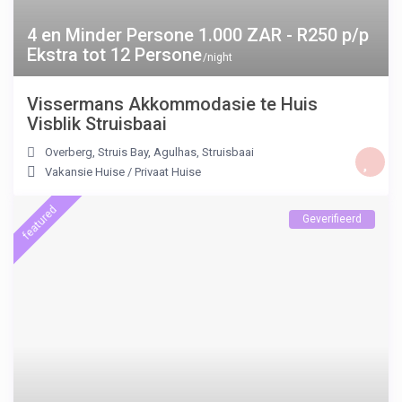
4 en Minder Persone 1.000 ZAR - R250 p/p
Ekstra tot 12 Persone
/night
Vissermans Akkommodasie te Huis
Visblik Struisbaai
Overberg, Struis Bay, Agulhas
,
Struisbaai
Vakansie Huise
/
Privaat Huise
featured
Geverifieerd