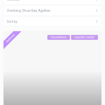
Overberg, Struis Bay, Agulhas
Sort by
featured
Geverifieerd
Gewilde Verblyf