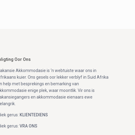
nligting Oor Ons
akansie Akkommodasie is ‘n webtuiste waar ons in
frikaans kuier. Ons gesels oor lekker verblyf in Suid Afrika
n help met besprekings en bemarking van
kkommodasie enige plek, waar moontlik. Vir ons is
akansiegangers en akkommodasie eienaars ewe
elangrik.
liek gerus:
KLIENTEDIENS
liek gerus:
VRA ONS