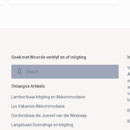
Soek met Woorde verblyf en of inligting
I
V
A
e
Onlangse Artikels
a
v
Lambertbaai Inligting en Akkommodasie
b
Lys Vakansie Akkommodasie
K
Gordonsbaai die Juweel van die Weskaap
K
Langebaan Doendinge en Inligting