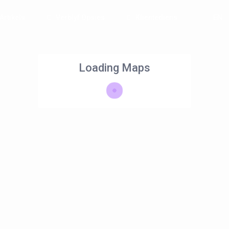
Artikels
Verblyf Opsies
Klientediens
EN
Loading Maps