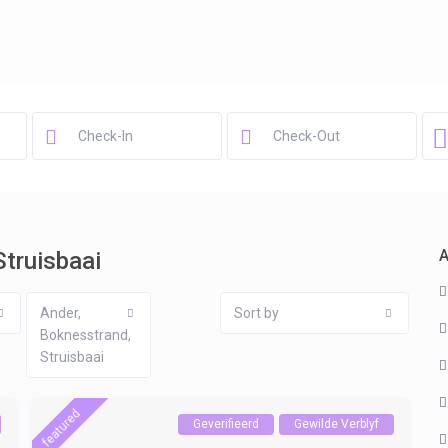
A
Struisbaai
Ander,
Sort by
Boknesstrand,
Struisbaai
featured
Geverifieerd
Gewilde Verblyf