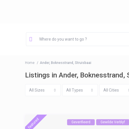
Home
Ander, Boknesstrand, Struisbaai
Listings in Ander, Boknesstrand, 
All Sizes
All Types
All Cities
featured
Geverifieerd
Gewilde Verblyf