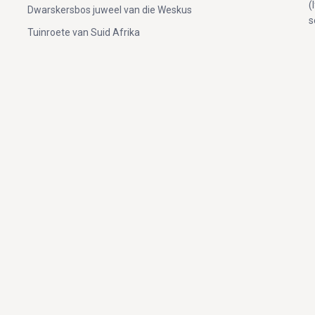
(
Dwarskersbos juweel van die Weskus
s
Tuinroete van Suid Afrika