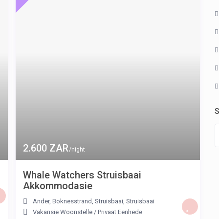
S
2.600 ZAR
/night
Whale Watchers Struisbaai
Akkommodasie
Ander, Boknesstrand, Struisbaai
,
Struisbaai
Vakansie Woonstelle
/
Privaat Eenhede