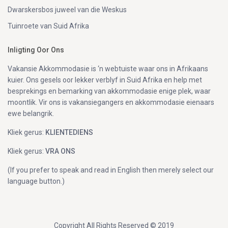
Dwarskersbos juweel van die Weskus
Tuinroete van Suid Afrika
Inligting Oor Ons
Vakansie Akkommodasie is ‘n webtuiste waar ons in Afrikaans
kuier. Ons gesels oor lekker verblyf in Suid Afrika en help met
besprekings en bemarking van akkommodasie enige plek, waar
moontlik. Vir ons is vakansiegangers en akkommodasie eienaars
ewe belangrik.
Kliek gerus:
KLIENTEDIENS
Kliek gerus:
VRA ONS
(If you prefer to speak and read in English then merely select our
language button.)
Copyright All Rights Reserved © 2019