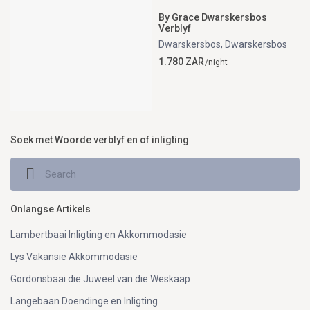
By Grace Dwarskersbos
Verblyf
Dwarskersbos
,
Dwarskersbos
1.780 ZAR
/night
Soek met Woorde verblyf en of inligting
Onlangse Artikels
Lambertbaai Inligting en Akkommodasie
Lys Vakansie Akkommodasie
Gordonsbaai die Juweel van die Weskaap
Langebaan Doendinge en Inligting