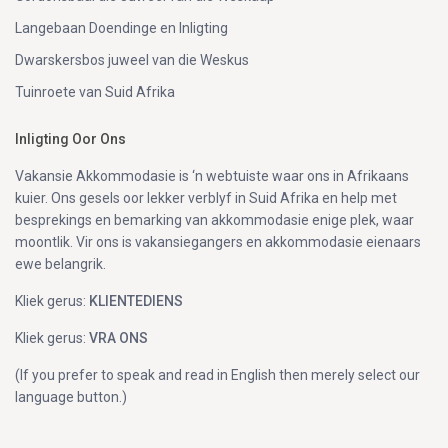
Langebaan Doendinge en Inligting
Dwarskersbos juweel van die Weskus
Tuinroete van Suid Afrika
Inligting Oor Ons
Vakansie Akkommodasie is ‘n webtuiste waar ons in Afrikaans
kuier. Ons gesels oor lekker verblyf in Suid Afrika en help met
besprekings en bemarking van akkommodasie enige plek, waar
moontlik. Vir ons is vakansiegangers en akkommodasie eienaars
ewe belangrik.
Kliek gerus:
KLIENTEDIENS
Kliek gerus:
VRA ONS
(If you prefer to speak and read in English then merely select our
language button.)