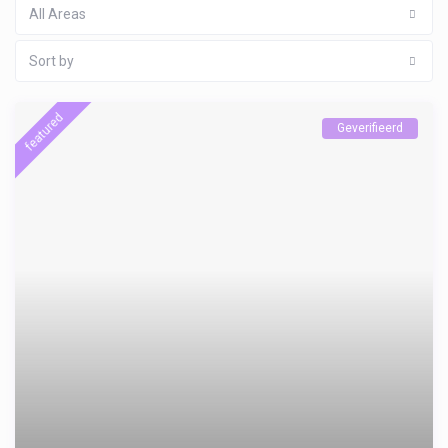
All Areas
Sort by
featured
Geverifieerd