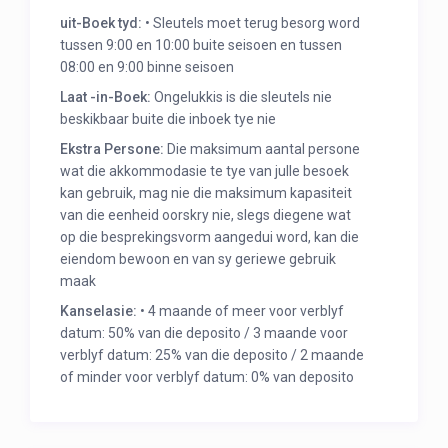
uit-Boek tyd:
• Sleutels moet terug besorg word
tussen 9:00 en 10:00 buite seisoen en tussen
08:00 en 9:00 binne seisoen
Laat -in-Boek:
Ongelukkis is die sleutels nie
beskikbaar buite die inboek tye nie
Ekstra Persone:
Die maksimum aantal persone
wat die akkommodasie te tye van julle besoek
kan gebruik, mag nie die maksimum kapasiteit
van die eenheid oorskry nie, slegs diegene wat
op die besprekingsvorm aangedui word, kan die
eiendom bewoon en van sy geriewe gebruik
maak
Kanselasie:
• 4 maande of meer voor verblyf
datum: 50% van die deposito / 3 maande voor
verblyf datum: 25% van die deposito / 2 maande
of minder voor verblyf datum: 0% van deposito