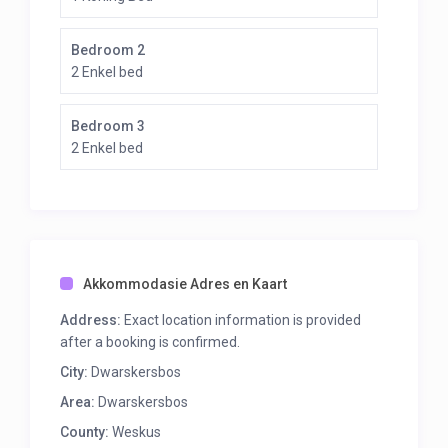
Bedroom 2
2 Enkel bed
Bedroom 3
2 Enkel bed
Akkommodasie Adres en Kaart
Address:
Exact location information is provided
after a booking is confirmed.
City:
Dwarskersbos
Area:
Dwarskersbos
County:
Weskus