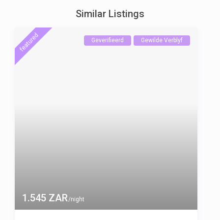
Similar Listings
featured
Geverifieerd
Gewilde Verblyf
1.545 ZAR
/night