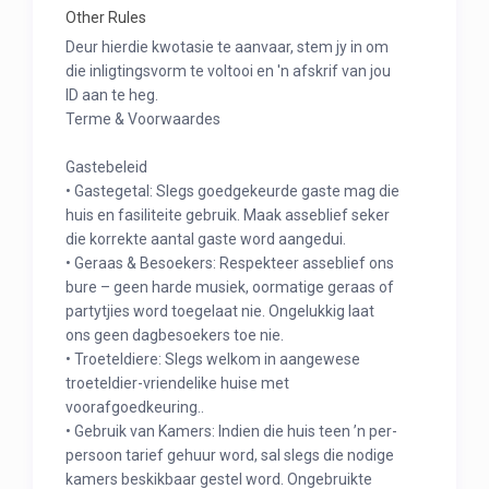
Other Rules
Deur hierdie kwotasie te aanvaar, stem jy in om
die inligtingsvorm te voltooi en 'n afskrif van jou
ID aan te heg.
Terme & Voorwaardes
Gastebeleid
• Gastegetal: Slegs goedgekeurde gaste mag die
huis en fasiliteite gebruik. Maak asseblief seker
die korrekte aantal gaste word aangedui.
• Geraas & Besoekers: Respekteer asseblief ons
bure – geen harde musiek, oormatige geraas of
partytjies word toegelaat nie. Ongelukkig laat
ons geen dagbesoekers toe nie.
• Troeteldiere: Slegs welkom in aangewese
troeteldier-vriendelike huise met
voorafgoedkeuring..
• Gebruik van Kamers: Indien die huis teen ’n per-
persoon tarief gehuur word, sal slegs die nodige
kamers beskikbaar gestel word. Ongebruikte