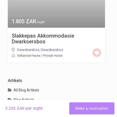
1.805 ZAR
/night
Slakkepas Akkommodasie
Dwarksersbos
Dwarskersbos
,
Dwarskersbos
Vakansie Huise
/
Privaat Huise
Artikels
All Blog Artikels
Blog Artikels
per night
3.235 ZAR
Make a reservation
Dinge om te doen