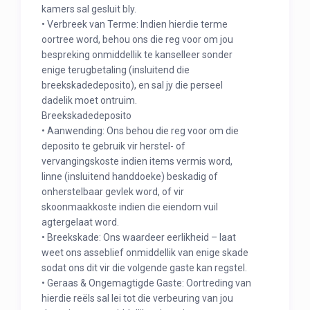
kamers sal gesluit bly.
• Verbreek van Terme: Indien hierdie terme
oortree word, behou ons die reg voor om jou
bespreking onmiddellik te kanselleer sonder
enige terugbetaling (insluitend die
breekskadedeposito), en sal jy die perseel
dadelik moet ontruim.
Breekskadedeposito
• Aanwending: Ons behou die reg voor om die
deposito te gebruik vir herstel- of
vervangingskoste indien items vermis word,
linne (insluitend handdoeke) beskadig of
onherstelbaar gevlek word, of vir
skoonmaakkoste indien die eiendom vuil
agtergelaat word.
• Breekskade: Ons waardeer eerlikheid – laat
weet ons asseblief onmiddellik van enige skade
sodat ons dit vir die volgende gaste kan regstel.
• Geraas & Ongemagtigde Gaste: Oortreding van
hierdie reëls sal lei tot die verbeuring van jou