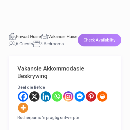
Privaat Huise
Vakansie Huise
Check Availability
6 Guests
3 Bedrooms
Vakansie Akkommodasie
Beskrywing
Deel die liefde
Rocherpan is ’n pragtig ontwerpte
selfsorgstrandhuis geleë in die rustige kusdorpie