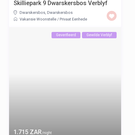
Skilliepark 9 Dwarskersbos Verblyf
Dwarskersbos
,
Dwarskersbos
Vakansie Woonstelle
/
Privaat Eenhede
Geverifieerd
Gewilde Verblyf
1.715 ZAR
/night