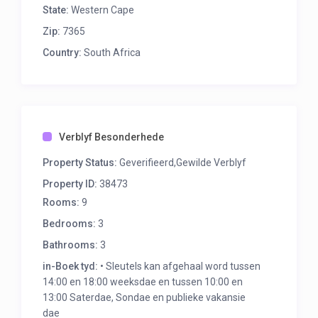
State:
Western Cape
Zip:
7365
Country:
South Africa
Verblyf Besonderhede
Property Status:
Geverifieerd,Gewilde Verblyf
Property ID:
38473
Rooms:
9
Bedrooms:
3
Bathrooms:
3
in-Boek tyd:
• Sleutels kan afgehaal word tussen
14:00 en 18:00 weeksdae en tussen 10:00 en
13:00 Saterdae, Sondae en publieke vakansie
dae