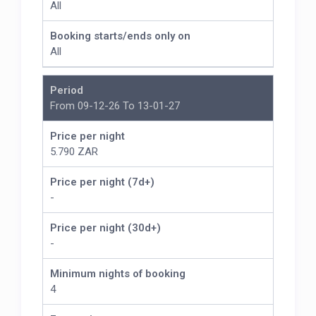
All
Booking starts/ends only on
All
Period
From 09-12-26 To 13-01-27
Price per night
5.790 ZAR
Price per night (7d+)
-
Price per night (30d+)
-
Minimum nights of booking
4