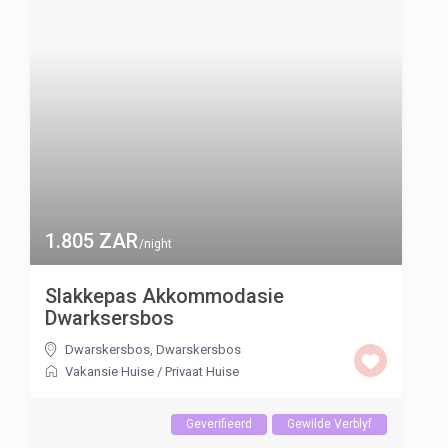
1.805 ZAR
/night
Slakkepas Akkommodasie
Dwarksersbos
Dwarskersbos
,
Dwarskersbos
Vakansie Huise
/
Privaat Huise
Geverifieerd
Gewilde Verblyf