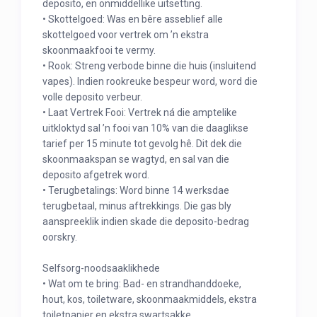
deposito, en onmiddellike uitsetting.
• Skottelgoed: Was en bêre asseblief alle
skottelgoed voor vertrek om ’n ekstra
skoonmaakfooi te vermy.
• Rook: Streng verbode binne die huis (insluitend
vapes). Indien rookreuke bespeur word, word die
volle deposito verbeur.
• Laat Vertrek Fooi: Vertrek ná die amptelike
uitkloktyd sal ’n fooi van 10% van die daaglikse
tarief per 15 minute tot gevolg hê. Dit dek die
skoonmaakspan se wagtyd, en sal van die
deposito afgetrek word.
• Terugbetalings: Word binne 14 werksdae
terugbetaal, minus aftrekkings. Die gas bly
aanspreeklik indien skade die deposito-bedrag
oorskry.
Selfsorg-noodsaaklikhede
• Wat om te bring: Bad- en strandhanddoeke,
hout, kos, toiletware, skoonmaakmiddels, ekstra
toiletpapier en ekstra swartsakke.