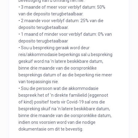
bevestiging van u ontvang het nie.
• 3 maande of meer voor verblyf datum: 50%
van die deposito terugbetaalbaar.
• 2 maande voor verblyf datum: 25% van die
deposito terugbetaalbaar.
• 1 maand of minder voor verblyf datum: 0% van
deposito terugbetaalbaar
• Sou u bespreking geraak word deur
reis/akkommodasie beperkings sal u bespreking
geskuif word na 'n latere beskikbare datum,
binne drie maande van die oorspronklike
besprekings datum of as die beperking nie meer
van toepassingis nie.
• Sou die persoon wat die akkommodasie
bespreek het of 'n direkte familielid (eggenoot
of kind) positief toets vir Covid-19 sal ons die
bespreking skuif na 'n latere beskikbare datum,
binne drie maande van die oorspronklike datum,
indien ons voorsien word van die nodige
dokumentasie om dit te bevestig.