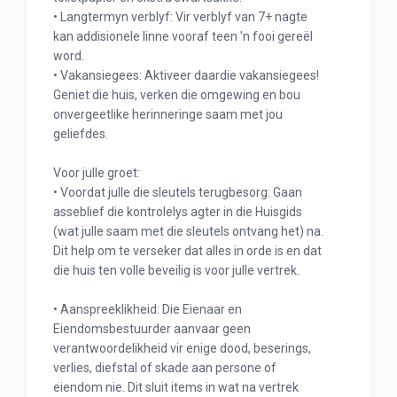
• Langtermyn verblyf: Vir verblyf van 7+ nagte
kan addisionele linne vooraf teen 'n fooi gereël
word.
• Vakansiegees: Aktiveer daardie vakansiegees!
Geniet die huis, verken die omgewing en bou
onvergeetlike herinneringe saam met jou
geliefdes.
Voor julle groet:
• Voordat julle die sleutels terugbesorg: Gaan
asseblief die kontrolelys agter in die Huisgids
(wat julle saam met die sleutels ontvang het) na.
Dit help om te verseker dat alles in orde is en dat
die huis ten volle beveilig is voor julle vertrek.
• Aanspreeklikheid: Die Eienaar en
Eiendomsbestuurder aanvaar geen
verantwoordelikheid vir enige dood, beserings,
verlies, diefstal of skade aan persone of
eiendom nie. Dit sluit items in wat na vertrek