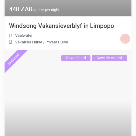
440 ZAR
/guest per night
Windsong Vakansieverblyf in Limpopo
Vaalwater
Vakansie Huise
/
Privaat Huise
featured
Geverifieerd
Gewilde Verblyf