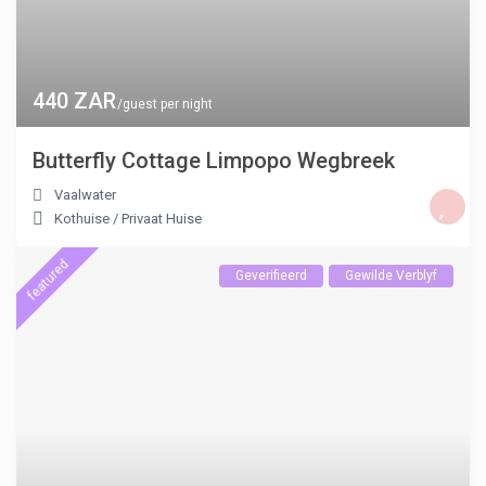
440 ZAR
/guest per night
Butterfly Cottage Limpopo Wegbreek
Vaalwater
Kothuise
/
Privaat Huise
featured
Geverifieerd
Gewilde Verblyf