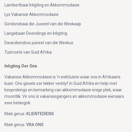
Lambertbaai Inligting en Akkommodasie
Lys Vakansie Akkommodasie
Gordonsbaai die Juweel van die Weskaap
Langebaan Doendinge en Inligting
Dwarskersbos juweel van die Weskus
Tuinroete van Suid Afrika
Inligting Oor Ons
Vakansie Akkommodasie is ‘n webtuiste waar ons in Afrikaans
kuier. Ons gesels oor lekker verblyf in Suid Afrika en help met
besprekings en bemarking van akkommodasie enige plek, waar
moontlik. Vir ons is vakansiegangers en akkommodasie eienaars
ewe belangrik.
Kliek gerus:
KLIENTEDIENS
Kliek gerus:
VRA ONS