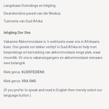
Langebaan Doendinge en Inligting
Dwarskersbos juweel van die Weskus
Tuinroete van Suid Afrika
Inligting Oor Ons
Vakansie Akkommodasie is ‘n webtuiste waar ons in Afrikaans
kuier. Ons gesels oor lekker verblyf in Suid Afrika en help met
besprekings en bemarking van akkommodasie enige plek, waar
moontlik. Vir ons is vakansiegangers en akkommodasie eienaars
ewe belangrik.
Kliek gerus:
KLIENTEDIENS
Kliek gerus:
VRA ONS
(If you prefer to speak and read in English then merely select our
language button.)