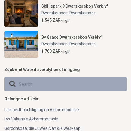
Skilliepark 9 Dwarskersbos Verblyf
Dwarskersbos
,
Dwarskersbos
1.545 ZAR
/night
By Grace Dwarskersbos Verblyf
Dwarskersbos
,
Dwarskersbos
1.780 ZAR
/night
Soek met Woorde verblyf en of inligting
Onlangse Artikels
Lambertbaai Inligting en Akkommodasie
Lys Vakansie Akkommodasie
Gordonsbaai die Juweel van die Weskaap