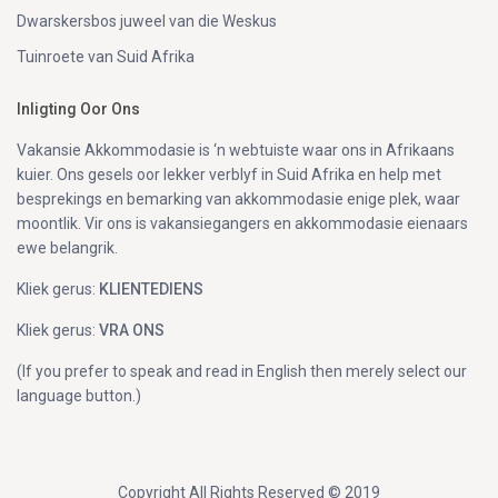
Dwarskersbos juweel van die Weskus
Tuinroete van Suid Afrika
Inligting Oor Ons
Vakansie Akkommodasie is ‘n webtuiste waar ons in Afrikaans
kuier. Ons gesels oor lekker verblyf in Suid Afrika en help met
besprekings en bemarking van akkommodasie enige plek, waar
moontlik. Vir ons is vakansiegangers en akkommodasie eienaars
ewe belangrik.
Kliek gerus:
KLIENTEDIENS
Kliek gerus:
VRA ONS
(If you prefer to speak and read in English then merely select our
language button.)
Copyright All Rights Reserved © 2019