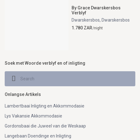
By Grace Dwarskersbos
Verblyf
Dwarskersbos
,
Dwarskersbos
1.780 ZAR
/night
Soek met Woorde verblyf en of inligting
Onlangse Artikels
Lambertbaai Inligting en Akkommodasie
Lys Vakansie Akkommodasie
Gordonsbaai die Juweel van die Weskaap
Langebaan Doendinge en Inligting