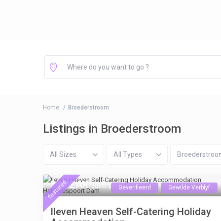
Home
Broederstroom
Listings in Broederstroom
All Sizes
All Types
Broederstro
500 ZAR
featured
/guest per night
Geverifieerd
Gewilde Verblyf
Ileven Heaven Self-Catering Holiday