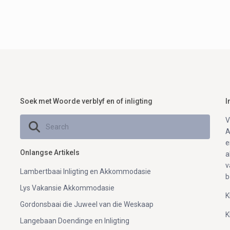
Soek met Woorde verblyf en of inligting
I
V
A
e
Onlangse Artikels
a
v
Lambertbaai Inligting en Akkommodasie
b
Lys Vakansie Akkommodasie
K
Gordonsbaai die Juweel van die Weskaap
K
Langebaan Doendinge en Inligting