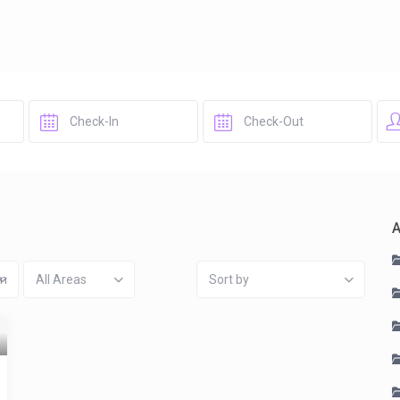
A
om
All Areas
Sort by