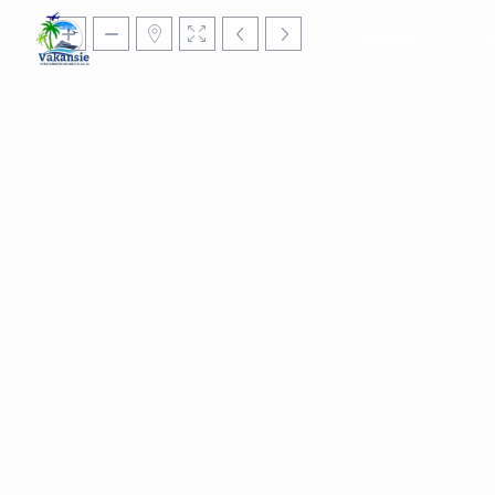
Artikels
V