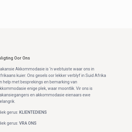
nligting Oor Ons
akansie Akkommodasie is ‘n webtuiste waar ons in
frikaans kuier. Ons gesels oor lekker verblyf in Suid Afrika
n help met besprekings en bemarking van
kkommodasie enige plek, waar moontlik. Vir ons is
akansiegangers en akkommodasie eienaars ewe
elangrik.
liek gerus:
KLIENTEDIENS
liek gerus:
VRA ONS