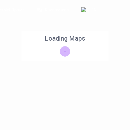
erblyf Opsies
Klientediens
EN
Loading Maps