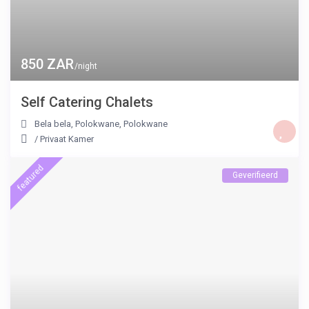
850 ZAR
/night
Self Catering Chalets
Bela bela, Polokwane
,
Polokwane
/
Privaat Kamer
featured
Geverifieerd