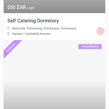
550 ZAR
/night
Self Catering Dormitory
Bela bela, Polokwane, Polokwane
,
Polokwane
Kamers
/
Gedeelde Kamers
featured
Geverifieerd