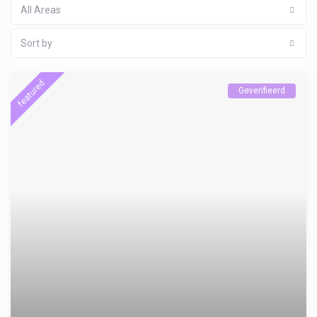
All Areas
Sort by
featured
Geverifieerd