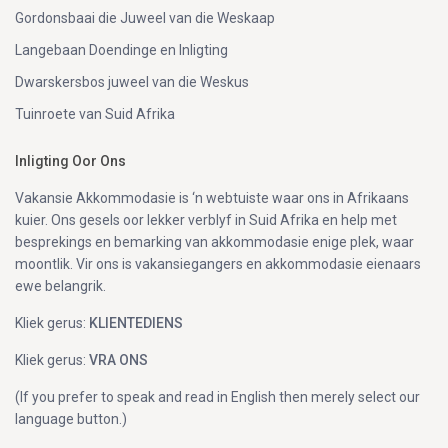
Gordonsbaai die Juweel van die Weskaap
Langebaan Doendinge en Inligting
Dwarskersbos juweel van die Weskus
Tuinroete van Suid Afrika
Inligting Oor Ons
Vakansie Akkommodasie is ‘n webtuiste waar ons in Afrikaans
kuier. Ons gesels oor lekker verblyf in Suid Afrika en help met
besprekings en bemarking van akkommodasie enige plek, waar
moontlik. Vir ons is vakansiegangers en akkommodasie eienaars
ewe belangrik.
Kliek gerus:
KLIENTEDIENS
Kliek gerus:
VRA ONS
(If you prefer to speak and read in English then merely select our
language button.)