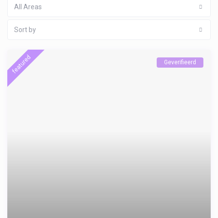
All Areas
Sort by
featured
Geverifieerd